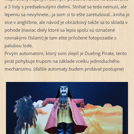
a 3 listy s predseknutými dielmi. Strihať sa teda nemusí, ale
lepeniu sa nevyhnete...ja som si to ešte zaretušoval...kniha je
síce v angličtine, ale návod je obrázkový takže sa to skladá v
pohode (naviac diely ktoré sa lepia spolu sú označené
rovnakými číslami) Je tam ešte priložené fotopozadie s
palubou lode.
Prvým automatom, ktorý som zlepil je Dueling Pirate, tento
pirát pohybuje trupom na základe vcelku jednoduchého
mechanizmu. (ďalšie automaty budem pridávať postupne)