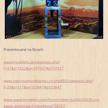
Prezentované na fórach:
papermodelers.sk/viewtopic.php?
f=41&t=1022&p=197557#p197557
www.papirovemodelarstvi.cz/phpBB3/viewtopic.php?
f=29&t=517&p=103647#p103647
www.papermodelers.com/forum/other-builds/35036-my-
paper-automata-9.html#post738707