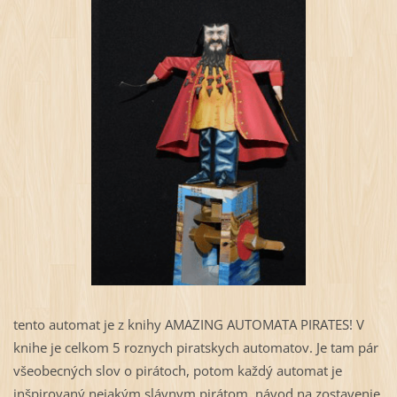
tento automat je z knihy AMAZING AUTOMATA PIRATES! V
knihe je celkom 5 roznych piratskych automatov. Je tam pár
všeobecných slov o pirátoch, potom každý automat je
inšpirovaný nejakým slávnym pirátom, návod na zostavenie