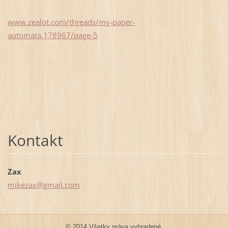
www.zealot.com/threads/my-paper-
automata.178967/page-5
Kontakt
Zax
mikezax@
gmail.co
m
© 2014 Všetky práva vyhradené.