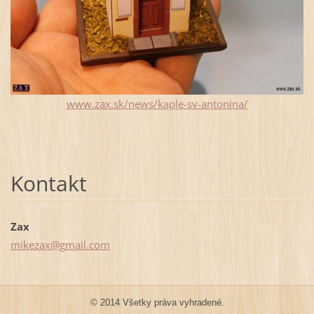
www.zax.sk/news/kaple-sv-antonina/
Kontakt
Zax
mikezax@
gmail.co
m
© 2014 Všetky práva vyhradené.