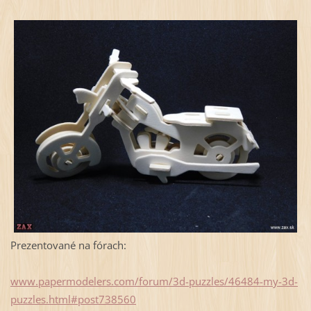
Prezentované na fórach:
www.papermodelers.com/forum/3d-puzzles/46484-my-3d-
puzzles.html#post738560