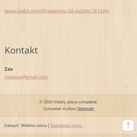
www.zealot.com/threads/my-3d-puzzles.181344/
Kontakt
Zax
mikezax@
gmail.co
m
© 2014 Všetky práva vyhradené.
Vytvorené službou
Webnode
Zobraziť:
Mobilnú verziu
|
Štandardnú verziu