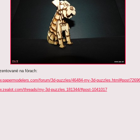
zentované na fórach:
.papermodelers.com/forum/3d-puzzles/46484-my-3d-puzzles.html#post7269
.zealot.com/threads/my-3d-puzzles.181344/#post-1041017