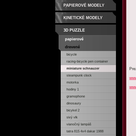
PAPIEROVÉ MODELY
KINETICKÉ MODELY
3D PUZZLE
papierové
drevené
bicycle
racing-bicycle pen container
miniature schnauzer
Pre
steampunk clock
www
motorka
www
hodiny 1
gramophone
dinosaury
bicykel 2
sivý vlk
vianočný lampáš
tatra 815 4x4 dakar 1988