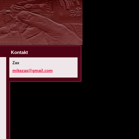
Kontakt
Zax
mikezax@
gmail.co
m