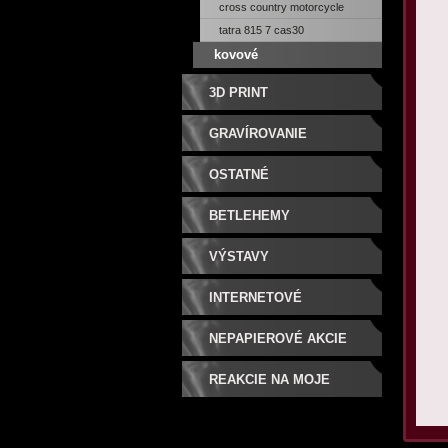
cross country motorcycle
tatra 815 7 cas30
kovové
3D PRINT
GRAVÍROVANIE
OSTATNÉ
BETLEHEMY
VÝSTAVY
INTERNETOVÉ
SÚŤAŽE/CENY
NEPAPIEROVÉ AKCIE
REAKCIE NA MOJE
MODELY