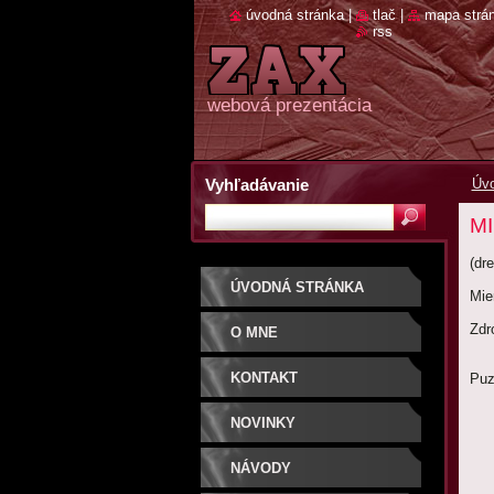
úvodná stránka
|
tlač
|
mapa strá
rss
webová prezentácia
Vyhľadávanie
Úvo
M
(dr
ÚVODNÁ STRÁNKA
Mie
Zdr
O MNE
Wo
KONTAKT
Puz
NOVINKY
NÁVODY