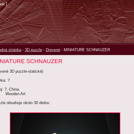
nok
|
dná stránka
-
3D puzzle
-
Drevené
-
MINIATURE SCHNAUZER
INIATURE SCHNAUZER
evené 3D puzzle-statické)
rka: ?
oj: ?, China,
oden Art
zle obsahuje okolo 30 dielov: