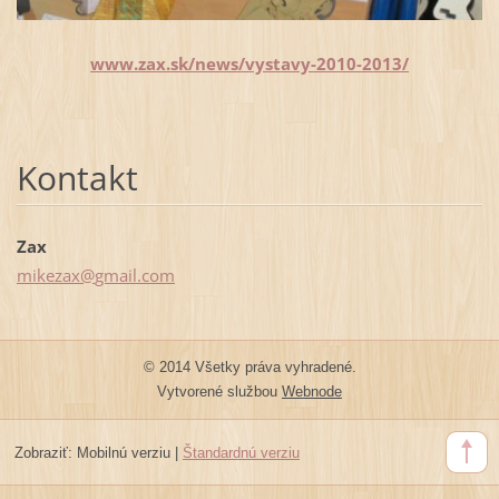
www.zax.sk/news/vystavy-2010-2013/
Kontakt
Zax
mikezax@
gmail.co
m
© 2014 Všetky práva vyhradené.
Vytvorené službou
Webnode
Zobraziť:
Mobilnú verziu
|
Štandardnú verziu