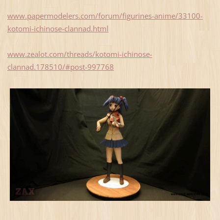
www.papermodelers.com/forum/figurines-anime/33100-
kotomi-ichinose-clannad.html
www.zealot.com/threads/kotomi-ichinose-
clannad.178510/#post-997768