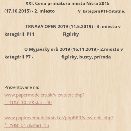
XXI. Cena primátora mesta Nitra 2015
(17.10.2015) - 2. miesto v
kategórii P11-Ostatné.
TRNAVA OPEN 2019 (11.5.2019) - 3. miesto v
kategórii P11 Figúrky
O Myjavský erb 2019 (16.11.2019)- 2.miesto v
kategórii
P7 - figúrky, busty, príroda
Prezentované na:
www.papermodelers.sk/viewtopic.php?
f=41&t=1022&start=40
www.papirovemodelarstvi.cz/phpBB3/viewtopic.php?
f=29&t=517&start=15