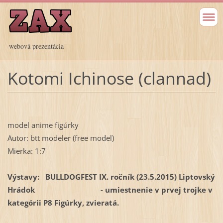
webová prezentácia
Kotomi Ichinose (clannad)
model anime figúrky
Autor: btt modeler (free model)
Mierka: 1:7
Výstavy: BULLDOGFEST IX. ročník (23.5.2015) Liptovský
Hrádok -
umiestnenie v
prvej trojke v
kategórii
P8 Figúrky, zvieratá.