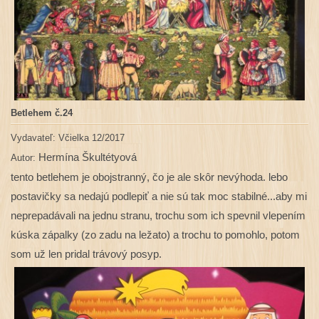
Betlehem č.24
Vydavateľ: Včielka 12/2017
Hermína Škultétyová
Autor:
tento betlehem je obojstranný, čo je ale skôr nevýhoda. lebo
postavičky sa nedajú podlepiť a nie sú tak moc
stabilné...aby mi
neprepadávali na jednu stranu, trochu som ich spevnil vlepením
kúska zápalky (zo zadu na ležato)
a trochu to pomohlo, potom
som už len pridal trávový posyp.