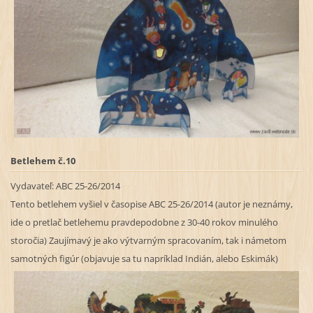
Betlehem č.10
Vydavateľ:
ABC 25-26/2014
Tento betlehem vyšiel v časopise ABC 25-26/2014 (autor je neznámy,
ide o pretlač betlehemu pravdepodobne z 30-40 rokov minulého
storočia) Zaujímavý je ako výtvarným spracovaním, tak i námetom
samotných figúr (objavuje sa tu napríklad Indián, alebo Eskimák)