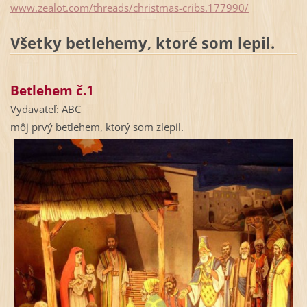
www.zealot.com/threads/christmas-cribs.177990/
Všetky betlehemy, ktoré som lepil.
Betlehem č.1
Vydavateľ: ABC
môj prvý betlehem, ktorý som zlepil.