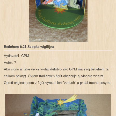
Betlehem č.21-Szopka wigilijna
Vydavateľ: GPM
Autor: ?
Ako vidno aj také veľké vydavateľstvo ako GPM má svoj betlehem (a
celkom pekný). Okrem tradičných figúr obsahuje aj viacero zvierat.
Oproti originálu som z figúr vyrezal len "vzduch" a pridal trochu posypu.