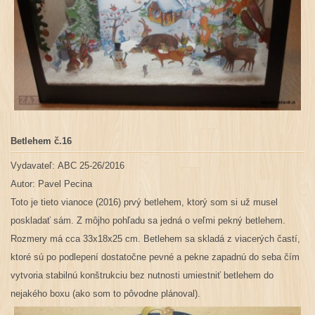
Betlehem č.16
Vydavateľ: ABC 25-26/2016
Autor:
Pavel Pecina
Toto je tieto vianoce (2016) prvý betlehem, ktorý som si už musel
poskladať sám. Z môjho pohľadu sa jedná o veľmi pekný betlehem.
Rozmery má cca 33x18x25 cm. Betlehem sa skladá z viacerých častí,
ktoré sú po podlepení dostatočne pevné a pekne zapadnú do seba čím
vytvoria stabilnú konštrukciu bez nutnosti umiestniť betlehem do
nejakého boxu (ako som to pôvodne plánoval).