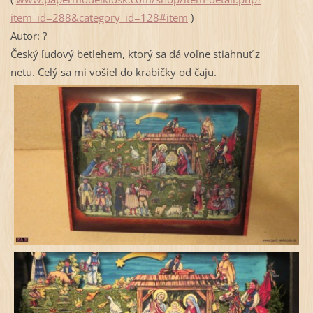
item_id=288&category_id=128#item
)
Autor: ?
Český ľudový betlehem, ktorý sa dá voľne stiahnuť z
netu.
Celý sa mi vošiel do krabičky od čaju.