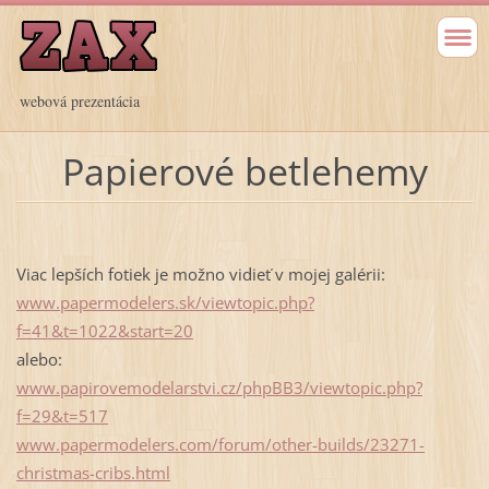
webová prezentácia
Papierové betlehemy
Viac lepších fotiek je možno vidieť v mojej galérii:
www.papermodelers.sk/viewtopic.php?
f=41&t=1022&start=20
alebo:
www.papirovemodelarstvi.cz/phpBB3/viewtopic.php?
f=29&t=517
www.papermodelers.com/forum/other-builds/23271-
christmas-cribs.html