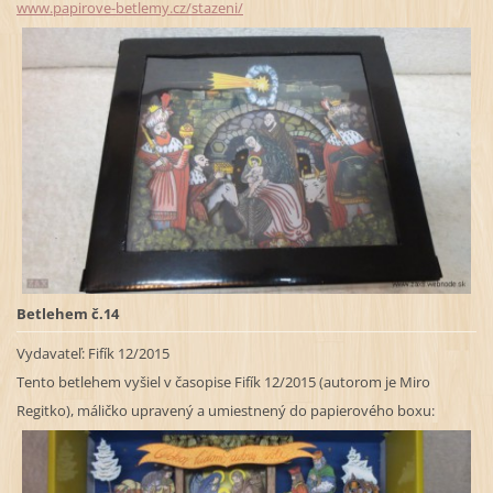
www.papirove-betlemy.cz/stazeni/
Betlehem č.14
Vydavateľ:
Fifík 12/2015
Tento betlehem vyšiel v časopise Fifík 12/2015 (autorom je Miro
Regitko), máličko upravený a umiestnený do papierového boxu: