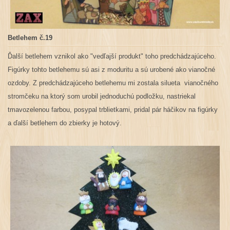
Betlehem č.19
Ďalší betlehem vznikol ako "vedľajší produkt" toho predchádzajúceho.
Figúrky tohto betlehemu sú asi z moduritu a sú urobené ako vianočné
ozdoby. Z predchádzajúceho betlehemu mi zostala silueta vianočného
stromčeku na ktorý som urobil jednoduchú podložku, nastriekal
tmavozelenou farbou, posypal trblietkami, pridal pár háčikov na figúrky
a ďalší betlehem do zbierky je hotový.