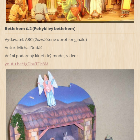
Betlehem č.2 (Pohyblivý betlehem)
Vydavateľ: ABC (2xzväčšené oproti originálu)
Autor: Michal Dudáš
Veľmi podarený kinetický model, video:
youtu.be/1gDbuTEjc8M