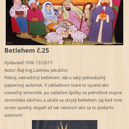
Betlehem č.25
Vydavateľ: Fifík 12/2017
Autor: BaJ (ing.Ladislav Jakubčo)
Pekný, netradičný betlehem. Ide o taký jednoduchý
papierový automat. V základnom tvare to vyzerá ako
vianočný stromček, po zatlačení špičky sa jednotlivé stupne
stromčeka zdvihnú a ukáže sa skrytý betlehem. (aj keď mne
sa ten spodný stupeň až tak neotvorí ako sa to podarilo
autorovi)