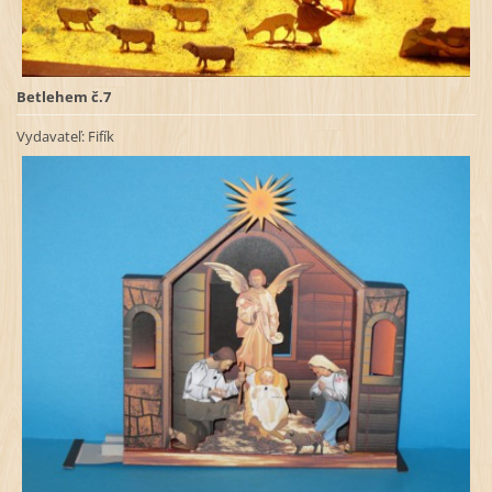
Betlehem č.7
Vydavateľ: Fifík