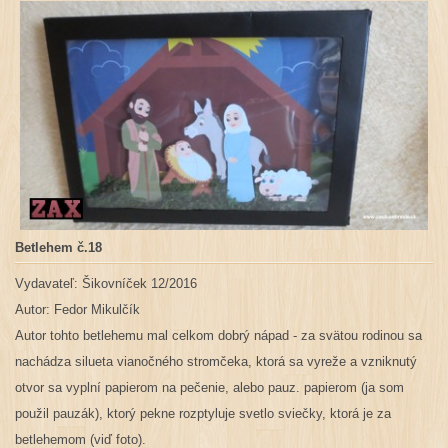
Betlehem č.18
Vydavateľ: Šikovníček 12/2016
Autor:
Fedor Mikulčík
Autor tohto betlehemu mal celkom dobrý nápad - za svätou rodinou sa
nachádza silueta vianočného stromčeka, ktorá sa vyreže a vzniknutý
otvor sa vyplní papierom na pečenie, alebo pauz. papierom (ja som
použil pauzák), ktorý pekne rozptyluje svetlo sviečky, ktorá je za
betlehemom (viď foto).