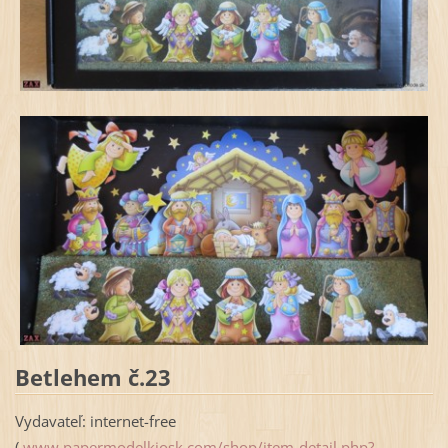
Betlehem č.23
Vydavateľ: internet-free
(
www.papermodelkiosk.com/shop/item-detail.php?