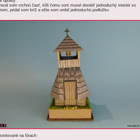
e úpravy:
rezal som vrchnú časť, kôli čomu som musel dorobiť jednoduchý interiér so
nom, pridal som kríž a ešte som urobil jednoduchú podložku.
zentované na fórach: