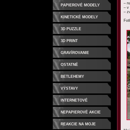
– n
PAPIEROVÉ MODELY
– v
– z
KINETICKÉ MODELY
Fot
3D PUZZLE
3D PRINT
GRAVÍROVANIE
OSTATNÉ
BETLEHEMY
VÝSTAVY
INTERNETOVÉ
SÚŤAŽE/CENY
NEPAPIEROVÉ AKCIE
REAKCIE NA MOJE