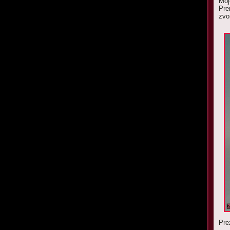
Moj
Pre
MODELY
zvo
Pre