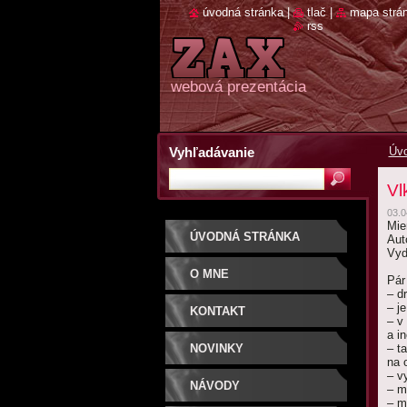
úvodná stránka
|
tlač
|
mapa strá
rss
webová prezentácia
Vyhľadávanie
Úvo
Vl
03.0
Mie
ÚVODNÁ STRÁNKA
Aut
Vyd
O MNE
Pár
– d
– j
KONTAKT
– v
a i
NOVINKY
– ta
na 
– v
NÁVODY
– m
– m