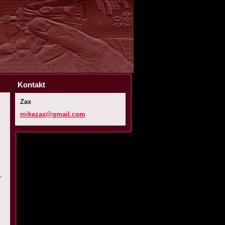
Kontakt
Zax
mikezax@
gmail.co
m
r