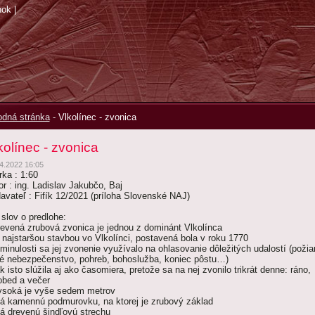
nok
|
dná stránka
-
Vlkolínec - zvonica
kolínec - zvonica
4.2022 16:05
rka : 1:60
or : ing. Ladislav Jakubčo, Baj
avateľ : Fifík 12/2021 (príloha Slovenské NAJ)
 slov o predlohe:
revená zrubová zvonica je jednou z dominánt Vlkolínca
e najstaršou stavbou vo Vlkolínci, postavená bola v roku 1770
 minulosti sa jej zvonenie využívalo na ohlasovanie dôležitých udalostí (požia
né nebezpečenstvo, pohreb, bohoslužba, koniec pôstu…)
k isto slúžila aj ako časomiera, pretože sa na nej zvonilo trikrát denne: ráno,
obed a večer
ysoká je vyše sedem metrov
á kamennú podmurovku, na ktorej je zrubový základ
á drevenú šindľovú strechu