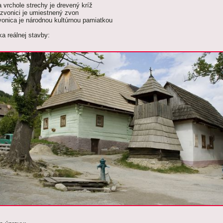
a vrchole strechy je drevený kríž
 zvonici je umiestnený zvon
vonica je národnou kultúrnou pamiatkou
ka reálnej stavby: