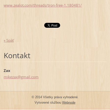
www.zealot.com/threads/tron-free-1.180481/
« Späť
Kontakt
Zax
mikezax@
gmail.co
m
© 2014 Všetky práva vyhradené.
Vytvorené službou
Webnode