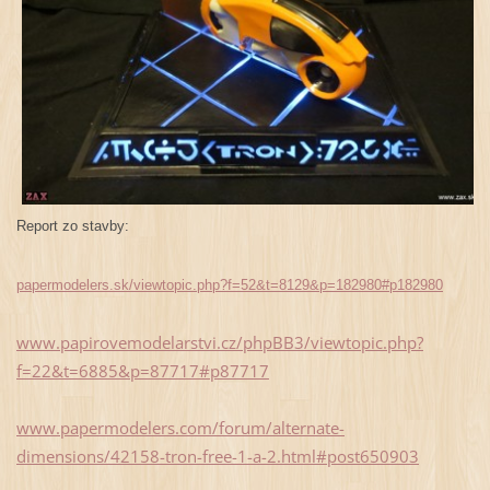
Report zo stavby:
papermodelers.sk/viewtopic.php?f=52&t=8129&p=182980#p182980
www.papirovemodelarstvi.cz/phpBB3/viewtopic.php?
f=22&t=6885&p=87717#p87717
www.papermodelers.com/forum/alternate-
dimensions/42158-tron-free-1-a-2.html#post650903