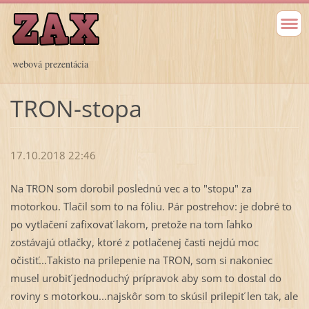
webová prezentácia
TRON-stopa
17.10.2018 22:46
Na TRON som dorobil poslednú vec a to "stopu" za
motorkou. Tlačil som to na fóliu. Pár postrehov: je dobré to
po vytlačení zafixovať lakom, pretože na tom ľahko
zostávajú otlačky, ktoré z potlačenej časti nejdú moc
očistiť...Takisto na prilepenie na TRON, som si nakoniec
musel urobiť jednoduchý prípravok aby som to dostal do
roviny s motorkou...najskôr som to skúsil prilepiť len tak, ale