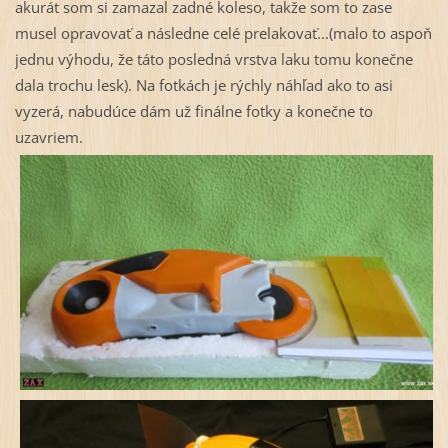
akurát som si zamazal zadné koleso, takže som to zase
musel opravovať a následne celé prelakovať...(malo to aspoň
jednu výhodu, že táto posledná vrstva laku tomu konečne
dala trochu lesk). Na fotkách je rýchly náhľad ako to asi
vyzerá, nabudúce dám už finálne fotky a konečne to
uzavriem.