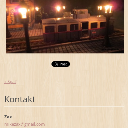
« Späť
Kontakt
Zax
mikezax@
gmail.co
m