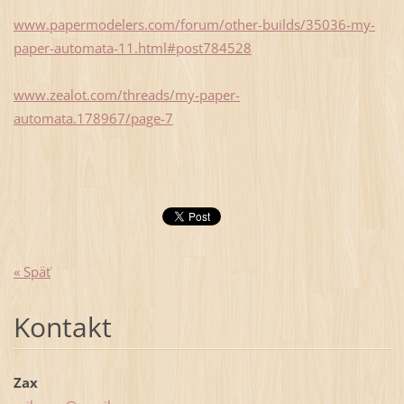
www.papermodelers.com/forum/other-builds/35036-my-
paper-automata-11.html#post784528
www.zealot.com/threads/my-paper-
automata.178967/page-7
« Späť
Kontakt
Zax