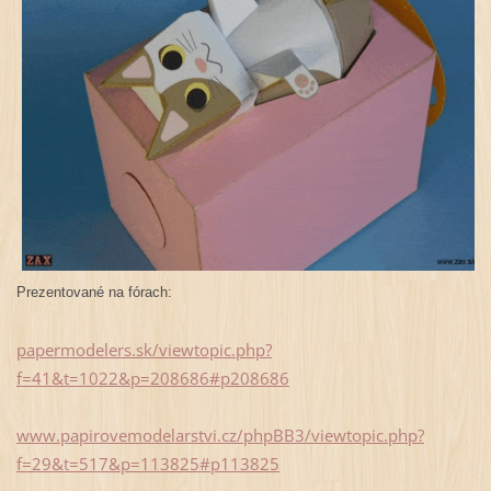
Prezentované na fórach:
papermodelers.sk/viewtopic.php?
f=41&t=1022&p=208686#p208686
www.papirovemodelarstvi.cz/phpBB3/viewtopic.php?
f=29&t=517&p=113825#p113825