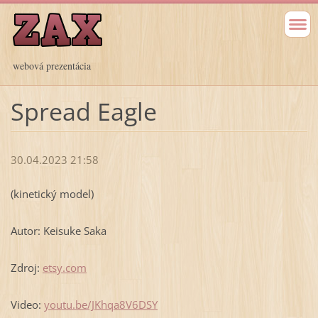
webová prezentácia
Spread Eagle
30.04.2023 21:58
(kinetický model)
Autor: Keisuke Saka
Zdroj:
etsy.com
Video:
youtu.be/JKhqa8V6DSY