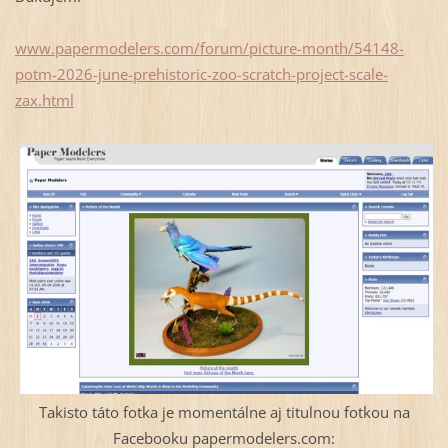
www.papermodelers.com/forum/picture-month/54148-
potm-2026-june-prehistoric-zoo-scratch-project-scale-
zax.html
Takisto táto fotka je momentálne aj titulnou fotkou na
Facebooku papermodelers.com: