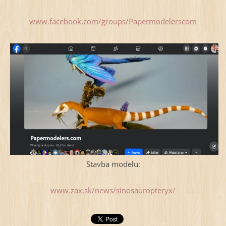
www.facebook.com/groups/Papermodelerscom
Stavba modelu:
www.zax.sk/news/sinosauropteryx/