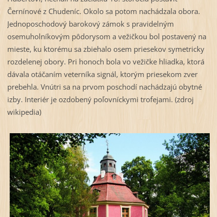
Černínové z Chudeníc. Okolo sa potom nachádzala obora.
Jednoposchodový barokový zámok s pravidelným
osemuholníkovým pôdorysom a vežičkou bol postavený na
mieste, ku ktorému sa zbiehalo osem priesekov symetricky
rozdelenej obory. Pri honoch bola vo vežičke hliadka, ktorá
dávala otáčaním veterníka signál, ktorým priesekom zver
prebehla. Vnútri sa na prvom poschodí nachádzajú obytné
izby. Interiér je ozdobený poľovníckymi trofejami. (zdroj
wikipedia)