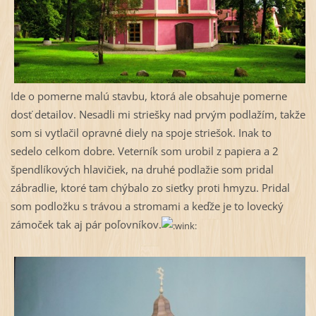
Ide o pomerne malú stavbu, ktorá ale obsahuje pomerne
dosť detailov. Nesadli mi striešky nad prvým podlažím, takže
som si vytlačil opravné diely na spoje striešok. Inak to
sedelo celkom dobre. Veterník som urobil z papiera a 2
špendlíkových hlavičiek, na druhé podlažie som pridal
zábradlie, ktoré tam chýbalo zo sieťky proti hmyzu. Pridal
som podložku s trávou a stromami a keďže je to lovecký
zámoček tak aj pár poľovníkov.