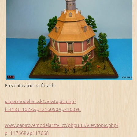
Prezentované na fórach:
papermodelers.sk/viewtopic.php?
f=41&t=1022&p=216090#p216090
www.papirovemodelarstvi.cz/phpBB3/viewtopic.php?
p=117668#p117668