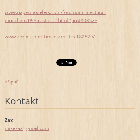
www.papermodelers.com/forum/architectural-
models/52098-castles-2.html#post808523
www.zealot.com/threads/castles.182570/
« Späť
Kontakt
Zax
mikezax@
gmail.co
m