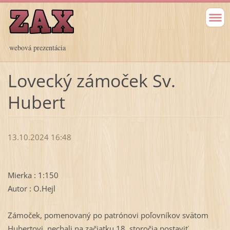
webová prezentácia
Lovecký zámoček Sv.
Hubert
13.10.2024 16:48
Mierka : 1:150
Autor : O.Hejl
Zámoček, pomenovaný po patrónovi poľovníkov svätom
Hubertovi, nechali na začiatku 18. storočia postaviť