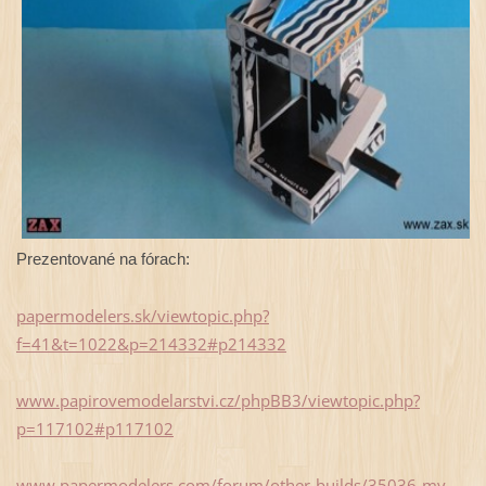
Prezentované na fórach:
papermodelers.sk/viewtopic.php?
f=41&t=1022&p=214332#p214332
www.papirovemodelarstvi.cz/phpBB3/viewtopic.php?
p=117102#p117102
www.papermodelers.com/forum/other-builds/35036-my-