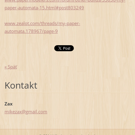
paper-automata-15.html#post803249
www.zealot.com/threads/my-paper-
automata.178967/page-9
« Späť
Kontakt
Zax
mikezax@
gmail.co
m