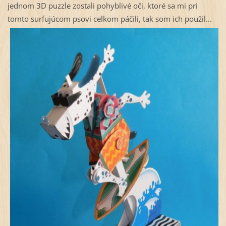
jednom 3D puzzle zostali pohyblivé oči, ktoré sa mi pri
tomto surfujúcom psovi celkom páčili, tak som ich použil...