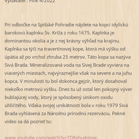
Vydavateľ : Fifík 4/2022
Pri odbočke na Spišské Pohradie nájdete na kopci idylickú
barokovú kaplnku Sv. Kríža z roku 1675. Kaplnka je
dominantou okolia a je z nej krásny výhľad na krajinu.
Kaplnka sa týči na travertínovej kope, ktorá má výšku od
úpätia až po vrchol zhruba 25 metrov. Táto kopa sa nazýva
Sivá Brada. Mineralizovaná voda na Sivej Brade vyviera na
viacerých miestach, najvýraznejšie však na severe a na juhu
kopca. V minulosti tu bol dokonca gejzír, ktorý dosahoval
niekoľko metrovú výšku. Dnes tu už ostal len pokojný výver
bublajúcej vody, ktorý je spôsobený únikom oxidu
uhličitého. Vďaka svojej unikátnosti bola v roku 1979 Sivá
Brada vyhlásená za Národnú prírodnú rezerváciu. Pekné
video sa dá pozrieť tu:
www.youtube.com/watch?v=TD8ehu4qIvw