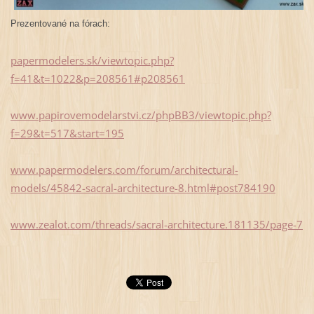
Prezentované na fórach:
papermodelers.sk/viewtopic.php?
f=41&t=1022&p=208561#p208561
www.papirovemodelarstvi.cz/phpBB3/viewtopic.php?
f=29&t=517&start=195
www.papermodelers.com/forum/architectural-
models/45842-sacral-architecture-8.html#post784190
www.zealot.com/threads/sacral-architecture.181135/page-7