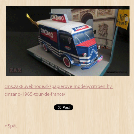
cms.zax8.webnode.sk/papierove-modely/citroen-hy-
cinzano-1965-tour-de-france/
« Späť