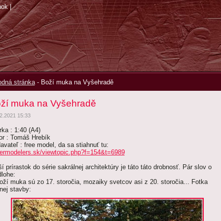
nok
|
dná stránka
-
Boží muka na Vyšehradě
ží muka na Vyšehradě
2.2021 15:33
rka : 1:40 (A4)
or : Tomáš Hrebík
avateľ : free model, da sa stiahnuť tu:
ermodelers.sk/viewtopic.php?f=154&t=6989
í prírastok do série sakrálnej architektúry je táto táto drobnosť. Pár slov o
dlohe:
Boží muka sú zo 17. storočia, mozaiky svetcov asi z 20. storočia... Fotka
lnej stavby: