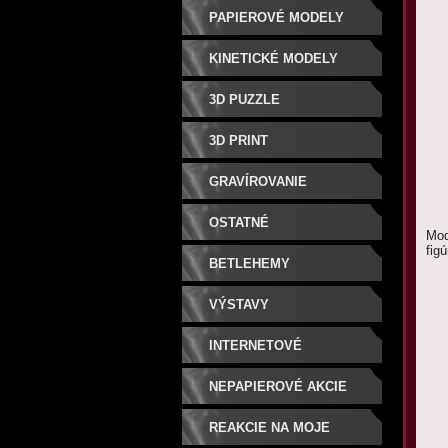
PAPIEROVÉ MODELY
KINETICKÉ MODELY
3D PUZZLE
3D PRINT
GRAVÍROVANIE
OSTATNÉ
Mod
figú
BETLEHEMY
VÝSTAVY
INTERNETOVÉ
SÚŤAŽE/CENY
NEPAPIEROVÉ AKCIE
REAKCIE NA MOJE