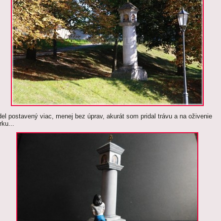
el postavený viac, menej bez úprav, akurát som pridal trávu a na oživenie
rku...