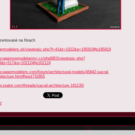
zentované na fórach:
ermodelers.sk/viewtopic.php?f=41&t=1022&p=195919#p195919
.papirovemodelarstvi.cz/phpBB3/viewtopic.php?
9&t=517&p=102124#p102124
.papermodelers.com/forum/architectural-models/45842-sacral-
hitecture.html#post732855
.zealot.com/threads/sacral-architecture.181135/
ť