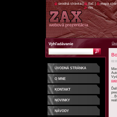
úvodná stránka
|
tlač
|
mapa strá
rss
webová prezentácia
Vyhľadávanie
Úvo
Bo
02.0
ÚVODNÁ STRÁNKA
Mie
Aut
Vyd
O MNE
pap
Ďalš
KONTAKT
pre
...
NOVINKY
reá
NÁVODY