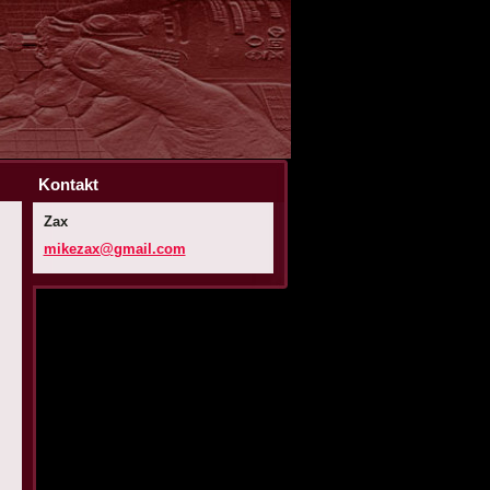
Kontakt
Zax
mikezax@
gmail.co
m