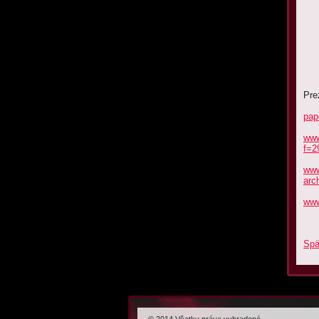
MODELY
Pre
pap
www
f=2
www
arc
www
Spä